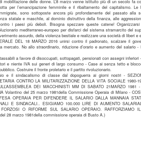
di mobilitazione delle donne. L’8 marzo venne istituito più di un secolo fa c
lotta per l’emancipazione femminile e il ribaltamento del capitalismo. Le l
 immigrate, sono sottoposte ancora più profondamente del passato alla s
enza statale e maschile, al dominio distruttivo della finanza, alle aggressioni
ontro i paesi più deboli. Bisogna spezzare queste catene! Organizzarsi 
voluzionario mediterraneo-europeo per disfarci del sistema stramarcito del su
verimento assurdo, della violenza bestiale e realizzare una società di liberi e e
LE DEL 18 MARZO 2016 unirsi contro il padronato, scalzare il gover
ia mercato. No allo straordinario, riduzione d’orario e aumento del salario -
ntassabili a favore di disoccupati, sottopagati, pensionati con assegni inferior
atori e niente IVA sui generi di largo consumo - Case ai senza tetto e blocco 
ubblico. Costruire il fronte proletario e il partito rivoluzionario.
aio e il sindacalismo di classe dal dopoguerra ai giorni nostri - SEZ
LETARIA CONTRO LA MILITARIZZAZIONE DELLA VITA SOCIALE 1980-19
ULL’ASSEMBLEA DEI MACCHINISTI MM DI SABATO 21MARZO 1981 
Volantino del 25 marzo 1981della Commissione Operaia di Milano - C
IFESA OPERAIA PER DIFENDERE IL SALARIO DALLA MANNAIA STAT
ALI E SINDACALI.. ESIGIAMO 100.000 LIRE DI AUMENTO SALARI
 FORZOSI O RIFORME SUL SALARIO OPERAIO. RAFFORZIAMO IL
del 28 marzo 1981della commissione operaia di Busto A.)