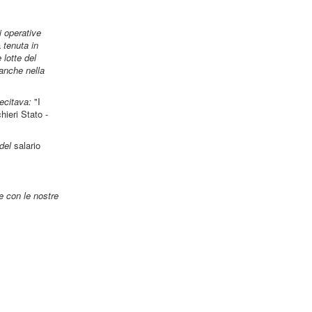
i operative
a
tenuta in
 lotte del
 anche nella
recitava:
"I
hieri Stato -
 del
salario
e con le nostre