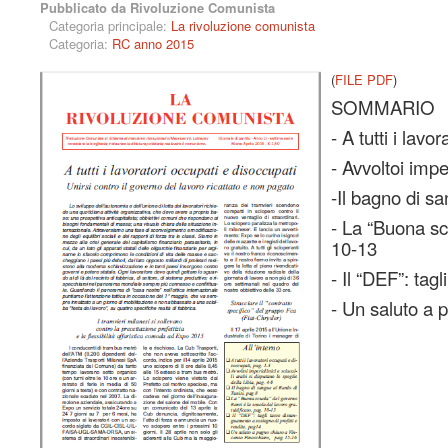
Pubblicato da Rivoluzione Comunista
Categoria principale:
La rivoluzione comunista
Categoria:
RC anno 2015
(
FILE PDF
)
SOMMARIO
- A tutti i lav
- Avvoltoi imper
-Il bagno di s
- La “Buona scu
10-13
- Il “DEF”: tag
- Un saluto a 