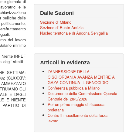
ome giornata di
avoratrici e le
chiavizzazione
Dalle Sezioni
 belliche delle
Sezione di Milano
politicamente,
Sezione di Busto Arsizio
persfruttamento
Nucleo territoriale di Ancona Senigallia
guali.
no del lavoro
 Salario minimo
i - Niente IRPEF
degli sfratti -
Articoli in evidenza
L’ANNESSIONE DELLA
IONE SETTIMA:
CISGIORDANIA AVANZA MENTRE A
82 (CLXXXIV:
GAZA CONTINUA IL GENOCIDIO
- AMMEZZATO
Conferenza pubblica a Milano
OSTRUIAMO GLI
Documento della Commissione Operaia
ALE E DAGLI
Centrale del 28/5/2026
ALE E NIENTE
Per un primo maggio di riscossa
 PARTITO DI
proletaria
Contro il macellamento della forza
lavoro