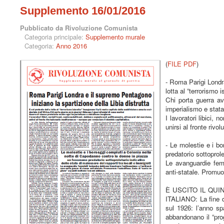
Supplemento 16/01/2016
Pubblicato da Rivoluzione Comunista
Categoria principale:
Supplemento murale
Categoria:
Anno 2016
(
FILE PDF
)
- Roma Parigi Londra
lotta al “terrorismo 
Chi porta guerra av
imperialismo e stat
I lavoratori libici,
unirsi al fronte rivo
- Le molestie e i b
predatorio sottoprole
Le avanguardie femm
anti-statale. Promuo
È USCITO IL QU
ITALIANO: La fine de
sul 1926: l’anno spa
abbandonano il “pro