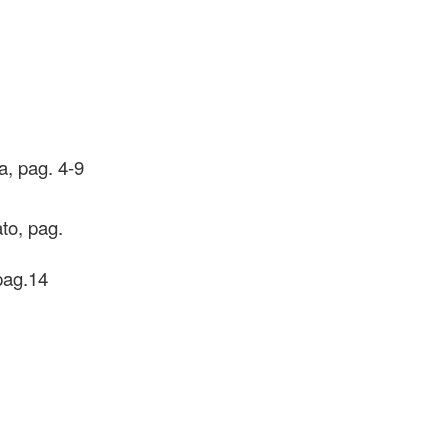
ia, pag. 4-9
ato, pag.
 pag.14