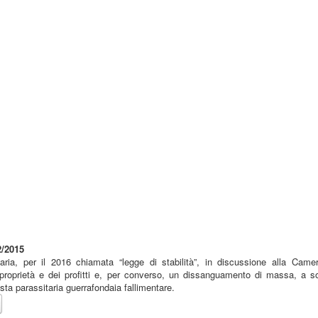
/2015
aria, per il 2016 chiamata “legge di stabilità”, in discussione alla Came
proprietà e dei profitti e, per converso, un dissanguamento di massa, a s
ista parassitaria guerrafondaia fallimentare.