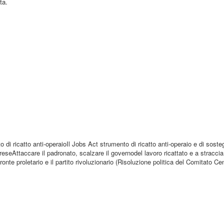
ta.
o di ricatto anti-operaioIl Jobs Act strumento di ricatto anti-operaio e di sost
preseAttaccare il padronato, scalzare il governodel lavoro ricattato e a straccia
ronte proletario e il partito rivoluzionario (Risoluzione politica del Comitato Ce