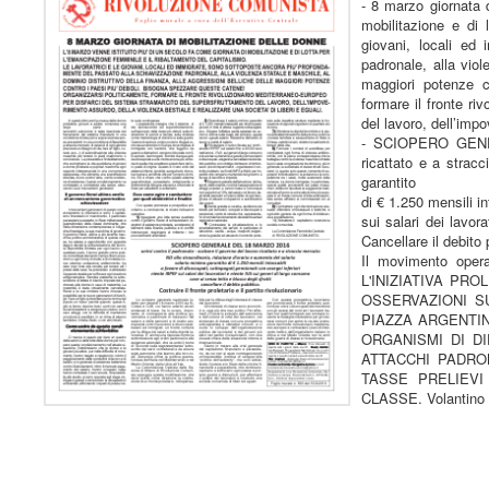
- 8 marzo giornata 
mobilitazione e di 
giovani, locali ed
padronale, alla viol
maggiori potenze c
formare il fronte ri
del lavoro, dell’impo
- SCIOPERO GENERA
ricattato e a stracc
garantito
di € 1.250 mensili i
sui salari dei lavor
Cancellare il debito p
Il movimento oper
L'INIZIATIVA PRO
OSSERVAZIONI S
PIAZZA ARGENTINA 
ORGANISMI DI D
ATTACCHI PADRON
TASSE PRELIEVI
CLASSE. Volantino 