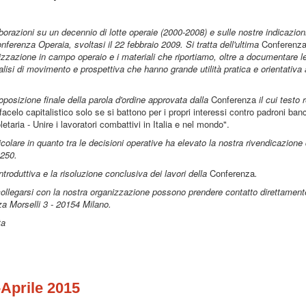
aborazioni su un decennio di lotte operaie (2000-2008) e sulle nostre indicazion
ferenza Operaia, svoltasi il 22 febbraio 2009. Si tratta dell'ultima
Conferenz
izzazione in campo operaio e i materiali che riportiamo, oltre a documentare le
isi di movimento e prospettiva che hanno grande utilità pratica e orientativa
proposizione finale della parola d'ordine approvata dalla
Conferenza
il cui testo 
acelo capitalistico solo se si battono per i propri interessi contro padroni banc
letaria - Unire i lavoratori combattivi in Italia e nel mondo".
icolare in quanto tra le decisioni operative ha elevato la nostra rivendicazione
.250.
troduttiva e la risoluzione conclusiva dei lavori della
Conferenza
.
collegarsi con la nostra organizzazione possono prendere contatto direttament
a Morselli 3 - 20154 Milano.
ta
prile 2015