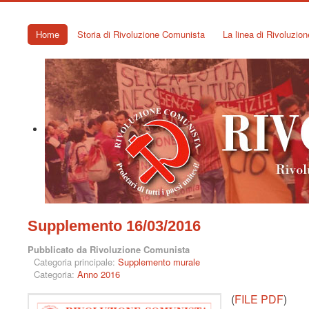
Home
Storia di Rivoluzione Comunista
La linea di Rivoluzio
Supplemento 16/03/2016
Pubblicato da Rivoluzione Comunista
Categoria principale:
Supplemento murale
Categoria:
Anno 2016
(
FILE PDF
)