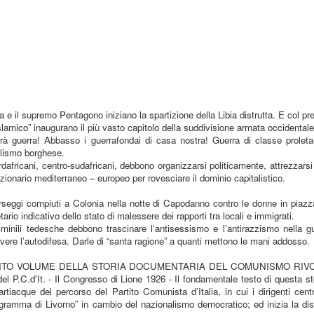
 e il supremo Pentagono iniziano la spartizione della Libia distrutta. E col pre
islamico” inaugurano il più vasto capitolo della suddivisione armata occidentale 
rà guerra! Abbasso i guerrafondai di casa nostra! Guerra di classe proleta
alismo borghese.
 nordafricani, centro-sudafricani, debbono organizzarsi politicamente, attrezzar
luzionario mediterraneo – europeo per rovesciare il dominio capitalistico.
orseggi compiuti a Colonia nella notte di Capodanno contro le donne in pia
tario indicativo dello stato di malessere dei rapporti tra locali e immigrati.
inili tedesche debbono trascinare l’antisessismo e l’antirazzismo nella g
vere l’autodifesa. Darle di “santa ragione” a quanti mettono le mani addosso.
INTO VOLUME DELLA STORIA DOCUMENTARIA DEL COMUNISMO RIV
l P.C.d'It. - Il Congresso di Lione 1926 - Il fondamentale testo di questa sto
rtiacque del percorso del Partito Comunista d’Italia, in cui i dirigenti centri
gramma di Livorno” in cambio del nazionalismo democratico; ed inizia la di