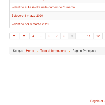
Volantino sulle rivolte nelle carceri dell'8 marzo
Sciopero 8 marzo 2020
Volantino per 8 marzo 2020
4
...
6
7
8
9
...
11
12
Sei qui:
Home
Testi di formazione
Pagina Principale
Regole di u