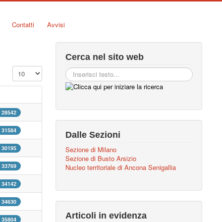
Contatti
Avvisi
Cerca nel sito web
Visualizza n.
: 28542
: 31584
Dalle Sezioni
: 30195
Sezione di Milano
Sezione di Busto Arsizio
: 33769
Nucleo territoriale di Ancona Senigallia
: 34142
: 34630
Articoli in evidenza
: 35804