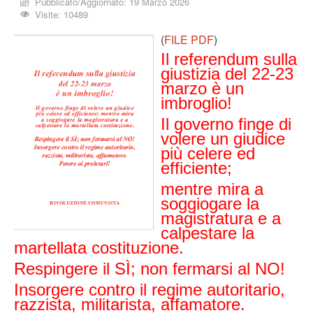
Pubblicato/Aggiornato: 19 Marzo 2026
Visite: 10489
(
FILE PDF
)
Il referendum sulla
giustizia del 22-23
marzo è un
imbroglio!
Il governo finge di
volere un giudice
più celere ed
efficiente;
mentre mira a
soggiogare la
magistratura e a
calpestare la
martellata costituzione.
Respingere il SÌ; non fermarsi al NO!
Insorgere contro il reg
ime autoritario,
razzista, militarista, affamatore.